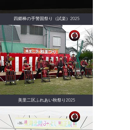
四郷棒の手警固祭り（試楽）2025
美里二区ふれあい秋祭り2025