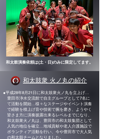
和太鼓演奏依頼は(土・日)のみに限定してます。
和太鼓衆 火ノ丸の紹介
●平成28年8月21日に和太鼓衆火ノ丸を立上げ…
豊田市浄水交流館で自主グループとして7名に
て活動を開始…様々なステージやイベント演奏
で経験を積上げ音や技術で腕を磨き、ようやく
皆さま方に演奏披露出来るレベルまでになり、
和太鼓衆火ノ丸は、豊田市の和太鼓集団として
人気の地位を確立…地域貢献や老人介護施設で
ボランティア活動を行い、今や豊田市で大人気
の和太鼓チームとなりました。