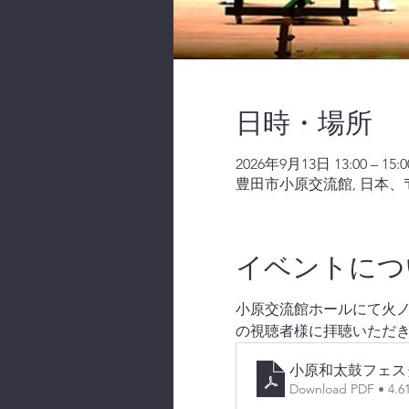
日時・場所
2026年9月13日 13:00 – 15:0
豊田市小原交流館, 日本、〒
イベントにつ
小原交流館ホールにて火ノ丸
の視聴者様に拝聴いただ
小原和太鼓フェス
Download PDF • 4.