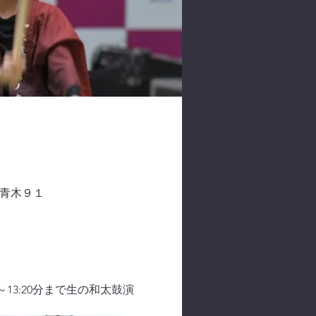
町青木９１
13:20分まで生の和太鼓演