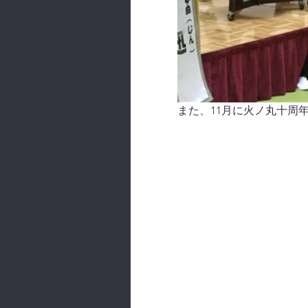
また、11月に火ノ丸十周