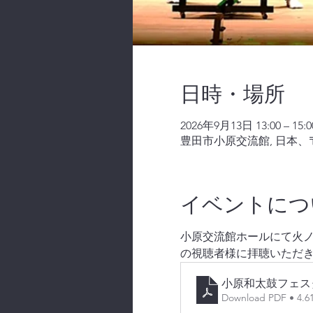
日時・場所
2026年9月13日 13:00 – 15:0
豊田市小原交流館, 日本、〒
イベントにつ
小原交流館ホールにて火ノ丸
の視聴者様に拝聴いただ
小原和太鼓フェス
Download PDF • 4.