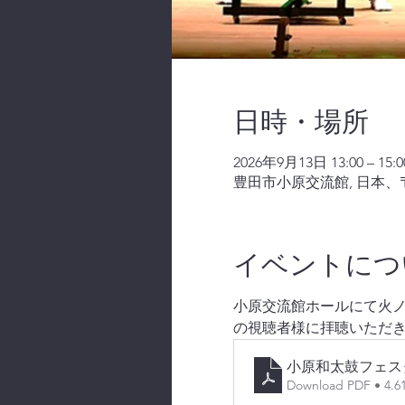
日時・場所
2026年9月13日 13:00 – 15:0
豊田市小原交流館, 日本、〒
イベントにつ
小原交流館ホールにて火ノ丸
の視聴者様に拝聴いただ
小原和太鼓フェス
Download PDF • 4.