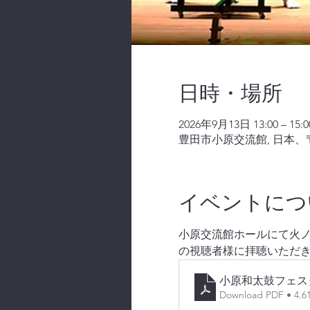
日時・場所
2026年9月13日 13:00 – 15:0
豊田市小原交流館, 日本、〒
イベントにつ
小原交流館ホールにて火ノ丸
の視聴者様に拝聴いただ
小原和太鼓フェス
Download PDF • 4.