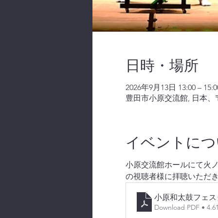
日時・場所
2026年9月13日 13:00 – 15:0
豊田市小原交流館, 日本、〒
イベントにつ
小原交流館ホールにて火ノ丸
の視聴者様に拝聴いただ
小原和太鼓フェス
Download PDF • 4.