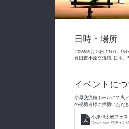
日時・場所
2026年9月13日 13:00 – 15:0
豊田市小原交流館, 日本、〒
イベントにつ
小原交流館ホールにて火ノ丸
の視聴者様に拝聴いただ
小原和太鼓フェス
Download PDF • 4.